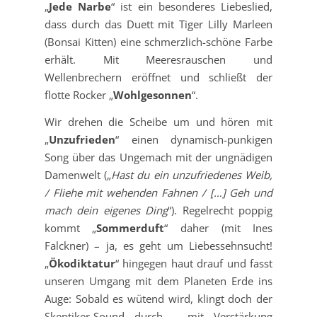
„
Jede Narbe
“ ist ein besonderes Liebeslied,
dass durch das Duett mit Tiger Lilly Marleen
(Bonsai Kitten) eine schmerzlich-schöne Farbe
erhält. Mit Meeresrauschen und
Wellenbrechern eröffnet und schließt der
flotte Rocker „
Wohlgesonnen
“.
Wir drehen die Scheibe um und hören mit
„
Unzufrieden
“ einen dynamisch-punkigen
Song über das Ungemach mit der ungnädigen
Damenwelt („
Hast du ein unzufriedenes Weib,
/ Fliehe mit wehenden Fahnen / […] Geh und
mach dein eigenes Ding
“). Regelrecht poppig
kommt „
Sommerduft
“ daher (mit Ines
Falckner) – ja, es geht um Liebessehnsucht!
„
Ökodiktatur
“ hingegen haut drauf und fasst
unseren Umgang mit dem Planeten Erde ins
Auge: Sobald es wütend wird, klingt doch der
Skeptiker-Sound durch – mit Verstärkung