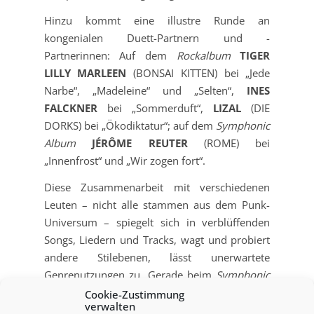
Hinzu kommt eine illustre Runde an
kongenialen Duett-Partnern und -
Partnerinnen: Auf dem
Rockalbum
TIGER
LILLY MARLEEN
(BONSAI KITTEN) bei „Jede
Narbe“, „Madeleine“ und „Selten“,
INES
FALCKNER
bei „Sommerduft“,
LIZAL
(DIE
DORKS) bei „Ökodiktatur“; auf dem
Symphonic
Album
JÉRÔME REUTER
(ROME) bei
„Innenfrost“ und „Wir zogen fort“.
Diese Zusammenarbeit mit verschiedenen
Leuten – nicht alle stammen aus dem Punk-
Universum – spiegelt sich in verblüffenden
Songs, Liedern und Tracks, wagt und probiert
andere Stilebenen, lässt unerwartete
Genrenutzungen zu. Gerade beim
Symphonic
Album
gilt es, sich auf Eugens Stimmgewalt in
Cookie-Zustimmung
verwalten
so noch nicht gehörter Umgebung und