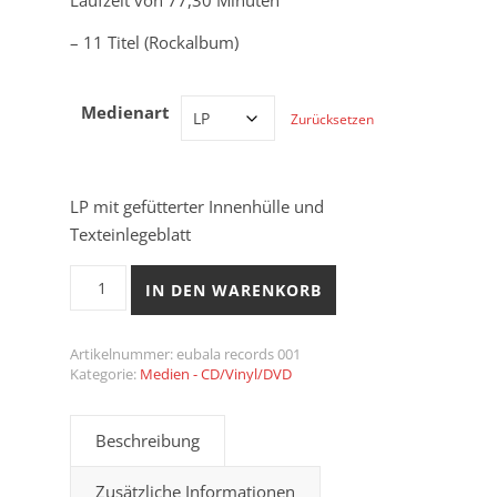
Laufzeit von 77,30 Minuten
– 11 Titel (Rockalbum)
Medienart
Zurücksetzen
LP mit gefütterter Innenhülle und
Texteinlegeblatt
Der Skeptiker Eugen B "Innenfrost" CD/LP (Rockalbum)
IN DEN WARENKORB
Artikelnummer:
eubala records 001
Kategorie:
Medien - CD/Vinyl/DVD
Beschreibung
Zusätzliche Informationen