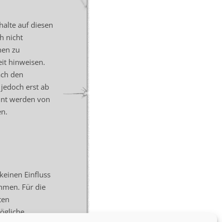
halte auf diesen
h nicht
nen zu
it hinweisen.
ach den
 jedoch erst ab
nnt werden von
en.
keinen Einfluss
hmen. Für die
ten
ögliche