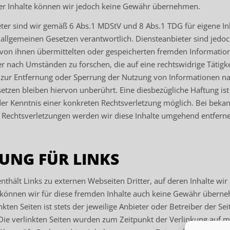
der Inhalte können wir jedoch keine Gewähr übernehmen.
eter sind wir gemäß 6 Abs.1 MDStV und 8 Abs.1 TDG für eigene In
 allgemeinen Gesetzen verantwortlich. Diensteanbieter sind jedoc
ie von ihnen übermittelten oder gespeicherten fremden Informatio
 nach Umständen zu forschen, die auf eine rechtswidrige Tätigke
 zur Entfernung oder Sperrung der Nutzung von Informationen n
etzen bleiben hiervon unberührt. Eine diesbezügliche Haftung ist
er Kenntnis einer konkreten Rechtsverletzung möglich. Bei beka
Rechtsverletzungen werden wir diese Inhalte umgehend entfern
UNG FÜR LINKS
thält Links zu externen Webseiten Dritter, auf deren Inhalte wir 
können wir für diese fremden Inhalte auch keine Gewähr überne
nkten Seiten ist stets der jeweilige Anbieter oder Betreiber der Sei
 Die verlinkten Seiten wurden zum Zeitpunkt der Verlinkung auf m