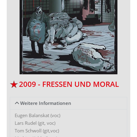
2009 - FRESSEN UND MORAL
Weitere Informationen
Eugen Balanskat (voc)
Lars Rudel (git, voc)
Tom Schwoll (git,voc)