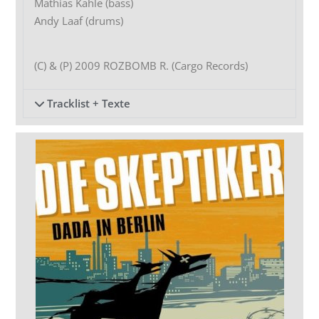
Mathias Kahle (bass)
Andy Laaf (drums)
(C) & (P) 2009 ROZBOMB R. (Cargo Records)
Tracklist + Texte