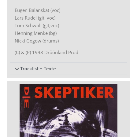
Eugen Balanskat (voc)
Lars Rudel (git, voc)
Tom Schwoll (git,voc)
Henning Menke (bg)
Nicki Gogow (drums)
(C) & (P) 1998 Dröönland Prod
Tracklist + Texte