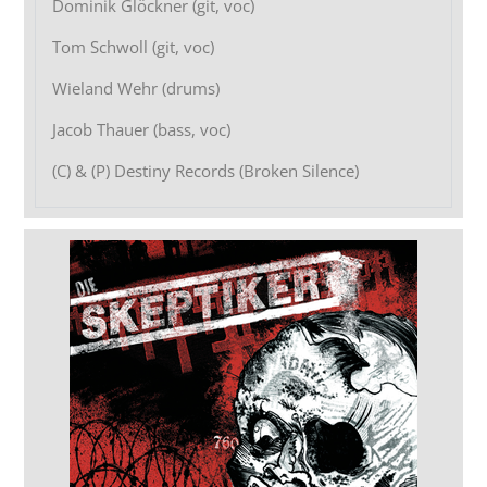
Dominik Glöckner (git, voc)
Tom Schwoll (git, voc)
Wieland Wehr (drums)
Jacob Thauer (bass, voc)
(C) & (P) Destiny Records (Broken Silence)