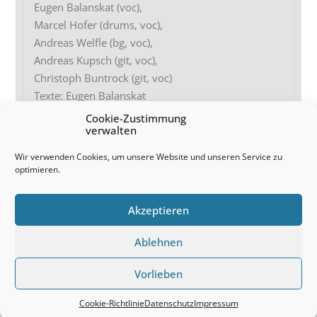
Eugen Balanskat (voc),
Marcel Hofer (drums, voc),
Andreas Welfle (bg, voc),
Andreas Kupsch (git, voc),
Christoph Buntrock (git, voc)
Texte: Eugen Balanskat
Verlag: Wintrup Musikverlag
Cookie-Zustimmung
verwalten
Wir verwenden Cookies, um unsere Website und unseren Service zu
(C) 1989 AMIGA
optimieren.
Tracklist + Texte
Akzeptieren
Ablehnen
© Die Skeptiker 2026
Kontakt
Newsletter
Datenschutz
Haftungsauschluss
Impressum
Vorlieben
Cookie-Richtlinie (EU)
Cookie-Richtlinie
Datenschutz
Impressum