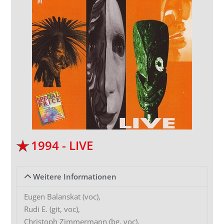
1994 - LIVE
Weitere Informationen
Eugen Balanskat (voc),
Rudi E. (git, voc),
Christoph Zimmermann (bg, voc),